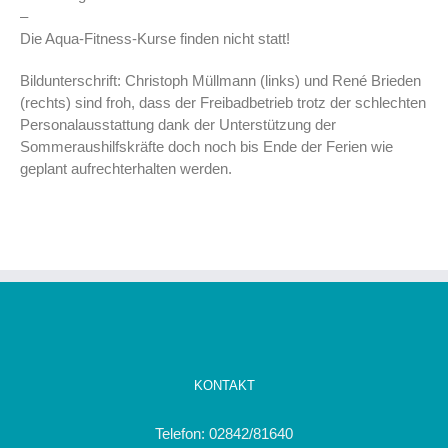
–
Die Aqua-Fitness-Kurse finden nicht statt!
Bildunterschrift: Christoph Müllmann (links) und René Brieden
(rechts) sind froh, dass der Freibadbetrieb trotz der schlechten
Personalausstattung dank der Unterstützung der
Sommeraushilfskräfte doch noch bis Ende der Ferien wie
geplant aufrechterhalten werden.
KONTAKT
Telefon: 02842/81640