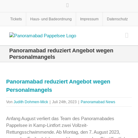
Zum
Facebook
Inhalt
springen
Tickets
Haus- und Badeordnung
Impressum
Datenschutz
Panoramabad reduziert Angebot wegen
Personalmangels
Zeige
grösseres
Panoramabad reduziert Angebot wegen
Bild
Personalmangels
Von
Judith Dohmen-Mick
|
Juli 24th, 2023
|
Panoramabad News
Anfang August verliert das Team des Panoramabades
Pappelsee in Kamp-Lintfort zwei Vollzeit-
Rettungsschwimmende. Ab Montag, den 7. August 2023,