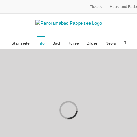
Tickets
Haus- und Bad
Startseite
Info
Bad
Kurse
Bilder
News
Laden...