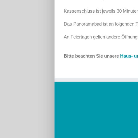
Kassenschluss ist jeweils 30 Minute
Das Panoramabad ist an folgenden Ta
An Feiertagen gelten andere Öffnung
Bitte beachten Sie unsere
Haus- u