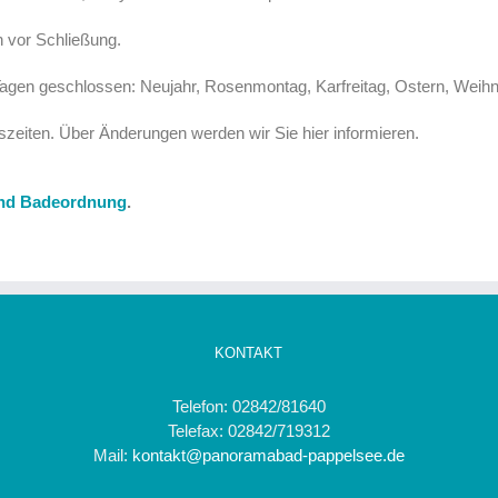
n vor Schließung.
gen geschlossen: Neujahr, Rosenmontag, Karfreitag, Ostern, Weihna
szeiten. Über Änderungen werden wir Sie hier informieren.
nd Badeordnung
.
KONTAKT
Telefon: 02842/81640
Telefax: 02842/719312
Mail:
kontakt@panoramabad-pappelsee.de