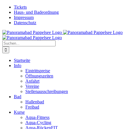
Zum
Facebook
Tickets
Inhalt
Haus- und Badeordnung
springen
Impressum
Datenschutz
Suche
nach:
Startseite
Info
Eintrittspreise
Öffnungszeiten
Anfahrt
Vereine
Stellenausschreibungen
Bad
Hallenbad
Freibad
Kurse
Aqua-Fitness
Aqua-Cycling
Aqua-RückenFIT