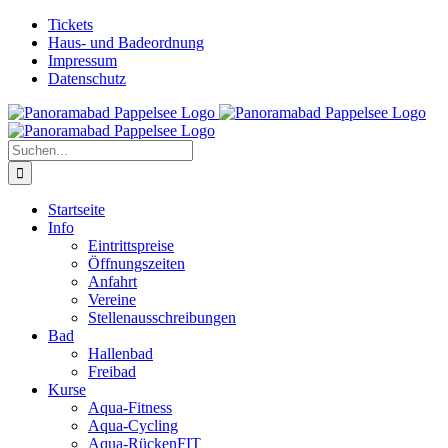
Zum
Facebook
Tickets
Inhalt
Haus- und Badeordnung
springen
Impressum
Datenschutz
Suche
nach:
Startseite
Info
Eintrittspreise
Öffnungszeiten
Anfahrt
Vereine
Stellenausschreibungen
Bad
Hallenbad
Freibad
Kurse
Aqua-Fitness
Aqua-Cycling
Aqua-RückenFIT