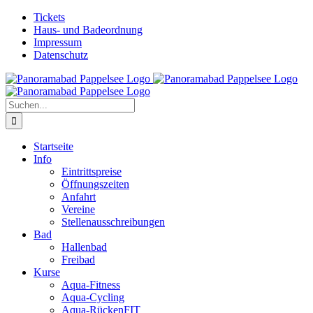
Zum
Facebook
Tickets
Inhalt
Haus- und Badeordnung
springen
Impressum
Datenschutz
Suche
nach:
Startseite
Info
Eintrittspreise
Öffnungszeiten
Anfahrt
Vereine
Stellenausschreibungen
Bad
Hallenbad
Freibad
Kurse
Aqua-Fitness
Aqua-Cycling
Aqua-RückenFIT