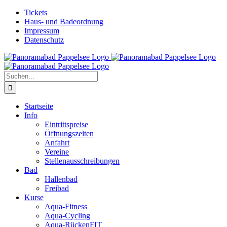
Zum
Facebook
Tickets
Inhalt
Haus- und Badeordnung
springen
Impressum
Datenschutz
Suche
nach:
Startseite
Info
Eintrittspreise
Öffnungszeiten
Anfahrt
Vereine
Stellenausschreibungen
Bad
Hallenbad
Freibad
Kurse
Aqua-Fitness
Aqua-Cycling
Aqua-RückenFIT