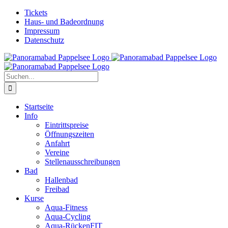
Zum
Facebook
Tickets
Inhalt
Haus- und Badeordnung
springen
Impressum
Datenschutz
Suche
nach:
Startseite
Info
Eintrittspreise
Öffnungszeiten
Anfahrt
Vereine
Stellenausschreibungen
Bad
Hallenbad
Freibad
Kurse
Aqua-Fitness
Aqua-Cycling
Aqua-RückenFIT